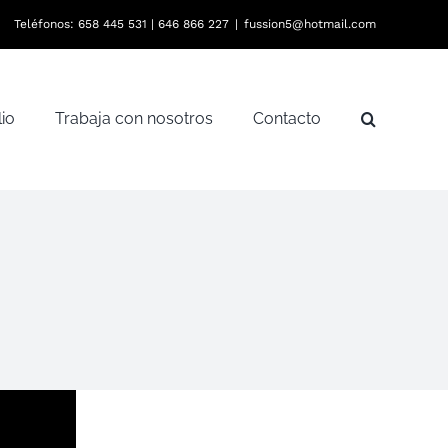
Teléfonos:
658 445 531
|
646 866 227
|
fussion5@hotmail.com
lio
Trabaja con nosotros
Contacto