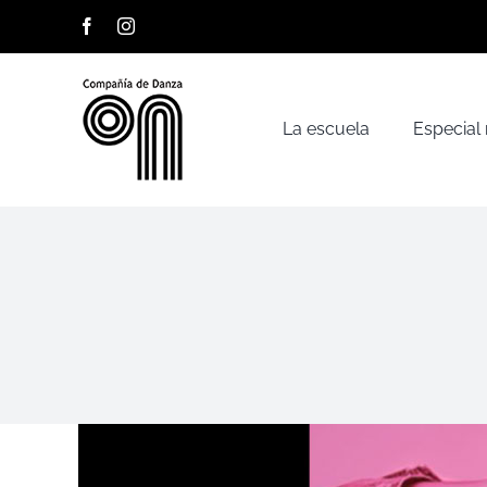
Saltar
Facebook
Instagram
al
contenido
La escuela
Especial