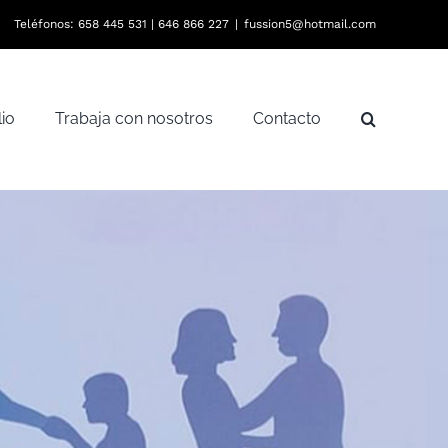
Teléfonos:
658 445 531
|
646 866 227
|
fussion5@hotmail.com
lio
Trabaja con nosotros
Contacto