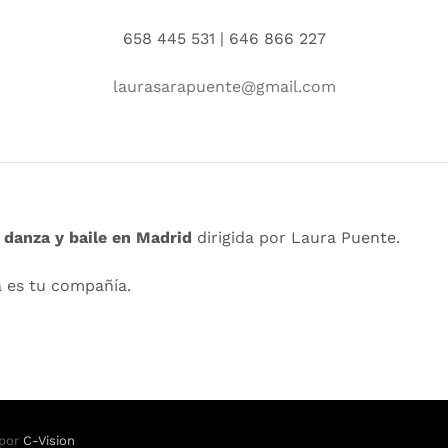
658 445 531 | 646 866 227
laurasarapuente@gmail.com
danza y baile en Madrid
dirigida por Laura Puente.
a es tu compañía.
 por
C-Vision