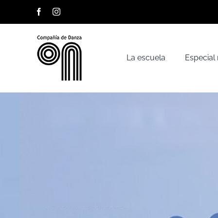
Saltar
Facebook
Instagram
al
contenido
La escuela
Especial