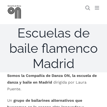
Saltar
al
contenido
Escuelas de
baile flamenco
Madrid
Somos la Compañía de Danza ON, la escuela de
danza y baile en Madrid
dirigida por Laura
Puente.
Un
grupo de bailarines alternativos que