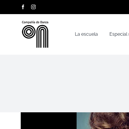
Saltar
Facebook
Instagram
al
contenido
La escuela
Especial