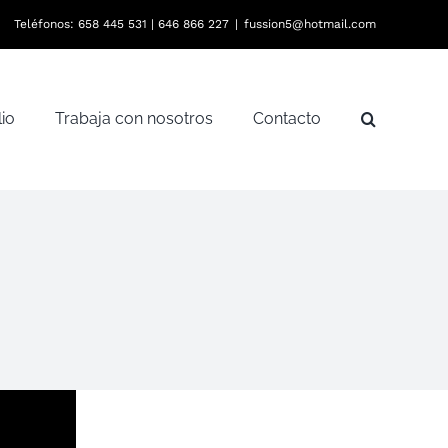
Teléfonos:
658 445 531
|
646 866 227
|
fussion5@hotmail.com
lio
Trabaja con nosotros
Contacto