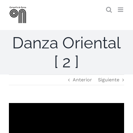
Saltar
al
contenido
Danza Oriental
[ 2 ]
Anterior
Siguiente