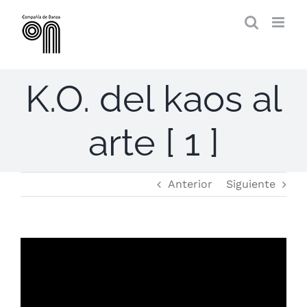
Saltar
al
contenido
K.O. del kaos al
arte [ 1 ]
Anterior
Siguiente