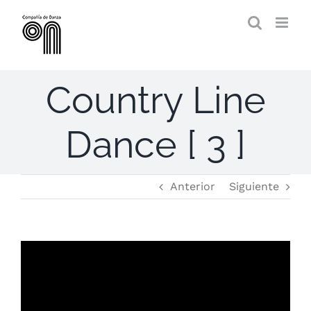
Saltar
al
contenido
Country Line
Dance [ 3 ]
Anterior
Siguiente