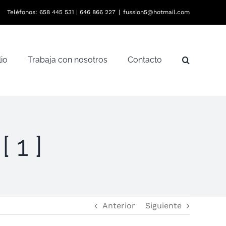
Teléfonos:
658 445 531
|
646 866 227
|
fussion5@hotmail.com
lio
Trabaja con nosotros
Contacto
 1 ]
Anterior
Siguiente