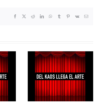
Facebook
X
Reddit
LinkedIn
WhatsApp
Tumblr
Pinterest
Vk
Correo
electrónico